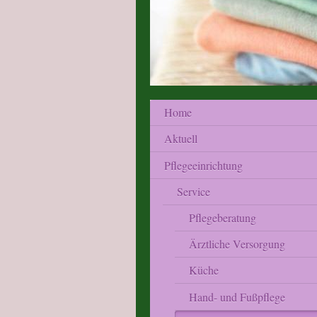
Home
Aktuell
Pflegeeinrichtung
Service
Pflegeberatung
Ärztliche Versorgung
Küche
Hand- und Fußpflege