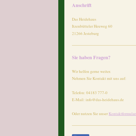
Anschrift
Das Heidehaus
Itzenbütteler Heuweg
60
21266
Jesteburg
Sie haben Fragen?
Wir helfen gerne weiter.
Nehmen Sie Kontakt mit uns auf:
Telefon: 04183 777-0
E-Mail:
info@das-heidehaus.de
Oder nutzen Sie unser
Kontaktformular