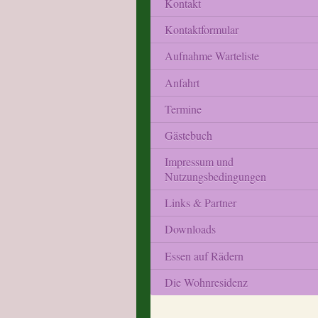
Kontakt
Kontaktformular
Aufnahme Warteliste
Anfahrt
Termine
Gästebuch
Impressum und
Nutzungsbedingungen
Links & Partner
Downloads
Essen auf Rädern
Die Wohnresidenz