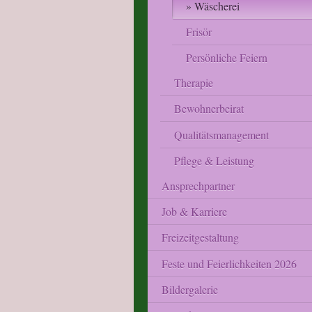
Wäscherei
Frisör
Persönliche Feiern
Therapie
Bewohnerbeirat
Qualitätsmanagement
Pflege & Leistung
Ansprechpartner
Job & Karriere
Freizeitgestaltung
Feste und Feierlichkeiten 2026
Bildergalerie