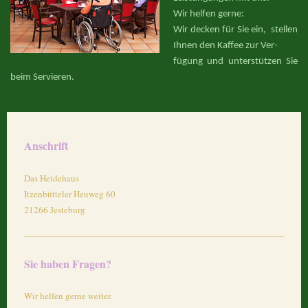
Wir helfen gerne:
Wir decken für Sie ein, stellen
Ihnen den Kaffee zur Ver-
fügung und unterstützen Sie
beim Servieren.
Anschrift
Das Heidehaus
Itzenbütteler Heuweg
60
21266
Jesteburg
Sie haben Fragen?
Wir helfen gerne weiter.